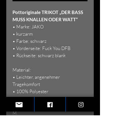
Pottoriginale TRIKOT „DER BASS
MUSS KNALLEN ODER WATT“
• Marke: JAKO
• kurzarm
• Farbe: schwarz
• Vorderseite: Fuck You DFB
• Rückseite: schwarz blank
Material:
• Leichter, angenehmer
Tragekomfort
• 100% Polyester
Größen:
M
L
XL
XXL