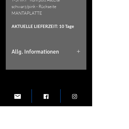
schwarz/pink - Rückseite
MANTAPLATTE
AKTUELLE LIEFERZEIT: 10 Tage
Allg. Informationen
T-SHIRT | schwarz/pink Ruhrpott
Asozial - Rückseite: Mantaplatte
Lieferzeit: ca. 10 Tage
100% Baumwolle/Transferdruck
Größen:
M
L
XL
XXL