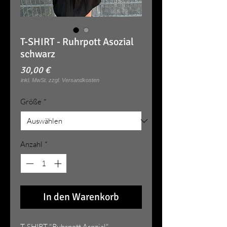
T-SHIRT - Ruhrpott Asozial
schwarz
Preis
30,00 €
Größe
*
Anzahl
*
In den Warenkorb
T-SHIRT "Ruhrpott Asozial"