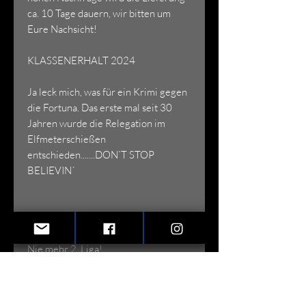
ca. 10 Tage dauern, wir bitten um
Eure Nachsicht!
KLASSENERHALT 2024
Ja leck mich, was für ein Krimi gegen
die Fortuna. Das erste mal seit 30
Jahren wurde die Relegation im
Elfmeterschießen
entschieden.......DON`T STOP
BELIEVIN´
Das Shirt zum Klassenerhalt VfL der
Saision 2023/24
Nie mehr 2. Liga!
Allg. Informationen