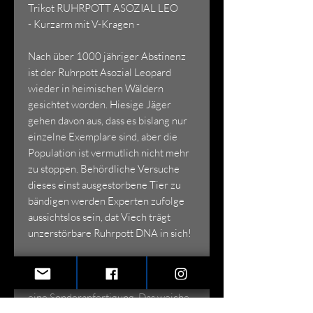
Trikot RUHRPOTT ASOZIAL LEO
- Kurzarm mit V-Kragen -
Nach über 1000 jähriger Abstinenz
ist der Ruhrpott Asozial Leopard
wieder in heimischen Wäldern
gesichtet worden. Hiesige Jäger
gehen davon aus, dass es bislang nur
einzelne Exemplare sind, aber die
Population ist vermutlich nicht mehr
zu stoppen. Behördliche Versuche
dieses einst ausgestorbene Tier zu
bändigen werden Experten zufolge
aussichtslos sein, dat Viech trägt
unzerstörbare Ruhrpott DNA in sich!
Dieses Trikot (Material: TS-Textil) ist
eine Sonderanfertigung. Das weiche