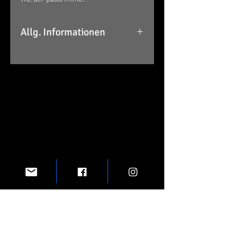
Allg. Informationen
Maß: 10x10 cm
90 µm Haftfolie weiß (ohne
geschlitzte Rückseite)
Details: Vorderseite mit glänzendem
UV-Lack veredelt