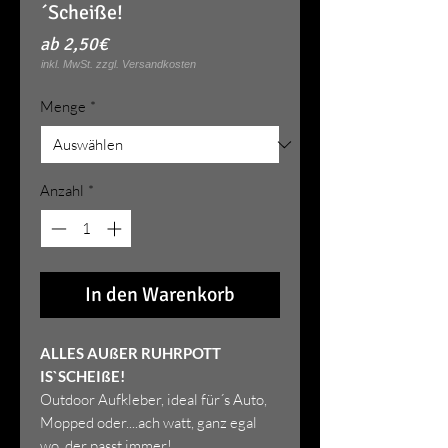
´Scheiße!
Sale-
ab
2,50€
Preis
Menge
*
Anzahl
*
In den Warenkorb
ALLES AUßER RUHRPOTT
IS`SCHEIßE!
Outdoor Aufkleber, ideal für´s Auto,
Mopped oder....ach watt, ganz egal
wo, der passt immer!